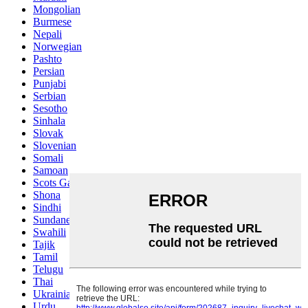
Mongolian
Burmese
Nepali
Norwegian
Pashto
Persian
Punjabi
Serbian
Sesotho
Sinhala
Slovak
Slovenian
Somali
Samoan
Scots Gaelic
Shona
Sindhi
Sundanese
Swahili
Tajik
Tamil
Telugu
Thai
Ukrainian
Urdu