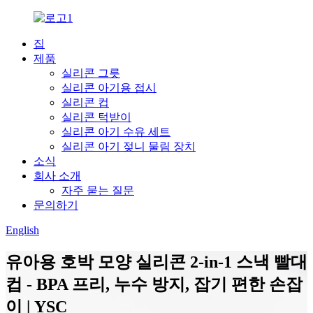
집
제품
실리콘 그릇
실리콘 아기용 접시
실리콘 컵
실리콘 턱받이
실리콘 아기 수유 세트
실리콘 아기 젖니 물림 장치
소식
회사 소개
자주 묻는 질문
문의하기
English
유아용 호박 모양 실리콘 2-in-1 스낵 빨대
컵 - BPA 프리, 누수 방지, 잡기 편한 손잡
이 | YSC