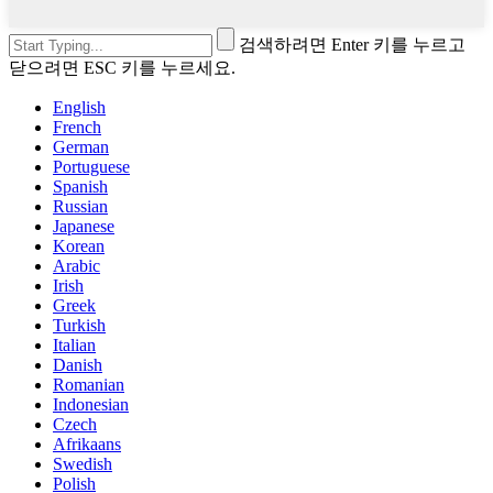
검색하려면 Enter 키를 누르고
닫으려면 ESC 키를 누르세요.
English
French
German
Portuguese
Spanish
Russian
Japanese
Korean
Arabic
Irish
Greek
Turkish
Italian
Danish
Romanian
Indonesian
Czech
Afrikaans
Swedish
Polish